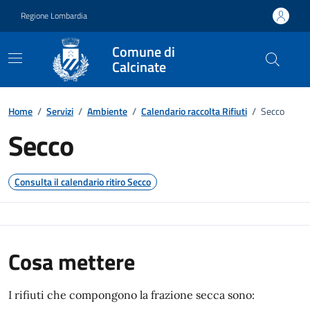
Vai ai contenuti
Vai al footer
Regione Lombardia
Comune di
Calcinate
Dettaglio raccolta rifiuti
Home
/
Servizi
/
Ambiente
/
Calendario raccolta Rifiuti
/
Secco
Secco
Consulta il calendario ritiro Secco
Cosa mettere
I rifiuti che compongono la frazione secca sono: