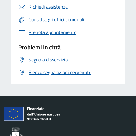
Richiedi assistenza
Contatta gli uffici comunali
Prenota appuntamento
Problemi in città
Segnala disservizio
Elenco segnalazioni pervenute