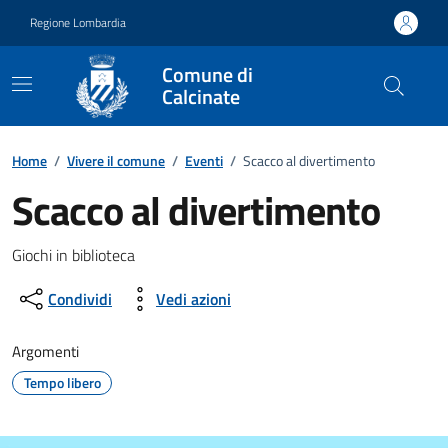
Vai ai contenuti
Vai al footer
Regione Lombardia
Comune di
Calcinate
Home
/
Vivere il comune
/
Eventi
/
Scacco al divertimento
Scacco al divertimento
Dettagli della notizia
Giochi in biblioteca
Condividi
Vedi azioni
Argomenti
Tempo libero