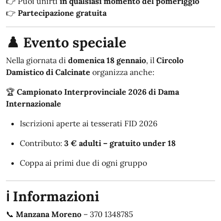
👉 Puoi unirti
in qualsiasi momento del pomeriggio
👉
Partecipazione gratuita
♟️ Evento speciale
Nella giornata di
domenica 18 gennaio
, il
Circolo
Damistico di Calcinate
organizza anche:
🏆
Campionato Interprovinciale 2026 di Dama
Internazionale
Iscrizioni aperte ai tesserati FID 2026
Contributo:
3 € adulti – gratuito under 18
Coppa ai primi due di ogni gruppo
ℹ️ Informazioni
📞
Manzana Moreno
– 370 1348785