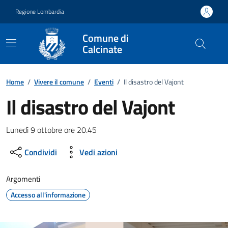
Vai ai contenuti
Vai al footer
Regione Lombardia
Comune di
Calcinate
Home
/
Vivere il comune
/
Eventi
/
Il disastro del Vajont
Il disastro del Vajont
Dettagli della notizia
Lunedì 9 ottobre ore 20.45
Condividi
Vedi azioni
Argomenti
Accesso all'informazione