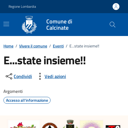
Vai ai contenuti
Vai al footer
Regione Lombardia
Comune di
Calcinate
Home
/
Vivere il comune
/
Eventi
/
E...state insieme!!
E...state insieme!!
Dettagli della notizia
Condividi
Vedi azioni
Argomenti
Accesso all'informazione