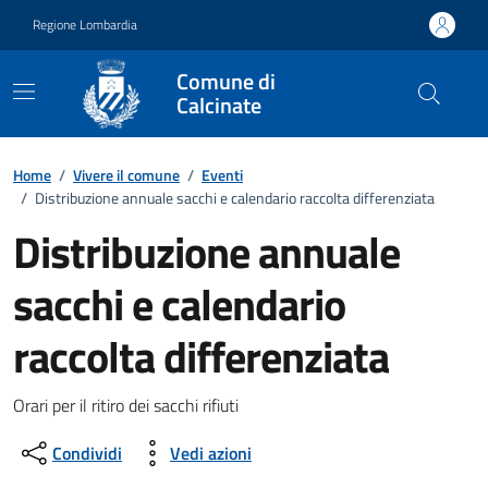
Vai ai contenuti
Vai al footer
Regione Lombardia
Comune di
Calcinate
Home
/
Vivere il comune
/
Eventi
/
Distribuzione annuale sacchi e calendario raccolta differenziata
Distribuzione annuale
sacchi e calendario
raccolta differenziata
Dettagli della notizia
Orari per il ritiro dei sacchi rifiuti
Condividi
Vedi azioni