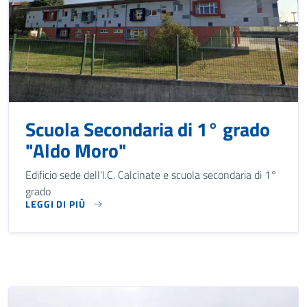
Scuola Secondaria di 1° grado
"Aldo Moro"
Edificio sede dell'I.C. Calcinate e scuola secondaria di 1°
grado
LEGGI DI PIÙ
EDIFICIO SEDE DELL'I.C. CALCINATE E SCUOLA SECONDARIA