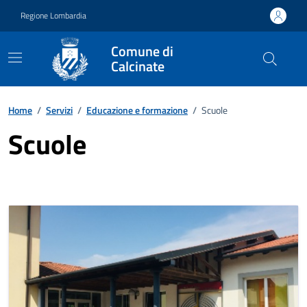
Vai ai contenuti
Vai al footer
Regione Lombardia
Comune di
Calcinate
Home
/
Servizi
/
Educazione e formazione
/
Scuole
Scuole