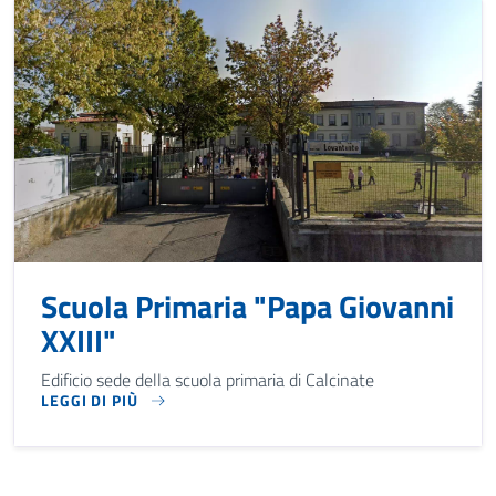
Scuola Primaria "Papa Giovanni
XXIII"
Edificio sede della scuola primaria di Calcinate
LEGGI DI PIÙ
EDIFICIO SEDE DELLA SCUOLA PRIMARIA DI CALCINATE