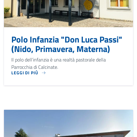
Polo Infanzia "Don Luca Passi"
(Nido, Primavera, Materna)
Il polo dell’infanzia è una realtà pastorale della
Parrocchia di Calcinate.
LEGGI DI PIÙ
IL POLO DELL’INFANZIA È UNA REALTÀ PASTORALE DELLA P