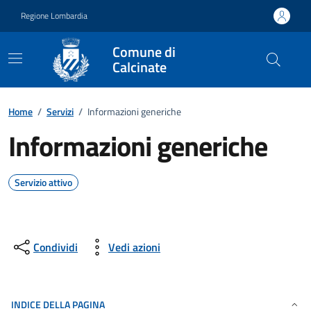
Vai ai contenuti
Vai al footer
Regione Lombardia
Comune di
Calcinate
Home
/
Servizi
/
Informazioni generiche
Informazioni generiche
Servizio attivo
Condividi
Vedi azioni
INDICE DELLA PAGINA