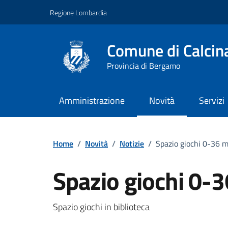
Vai ai contenuti
Vai al footer
Regione Lombardia
Comune di Calcin
Provincia di Bergamo
Amministrazione
Novità
Servizi
Home
/
Novità
/
Notizie
/
Spazio giochi 0-36 m
Spazio giochi 0-
Dettagli della notizi
Spazio giochi in biblioteca