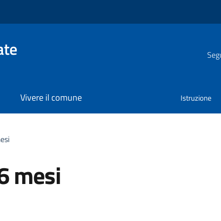
ate
Segu
Vivere il comune
Istruzione
esi
36 mesi
a