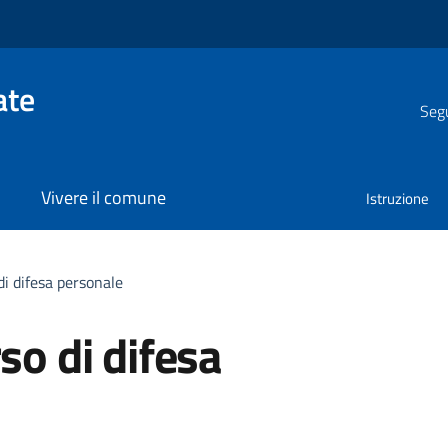
ate
Segu
Vivere il comune
Istruzione
di difesa personale
so di difesa