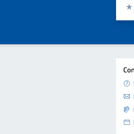
Valut
Valu
Con