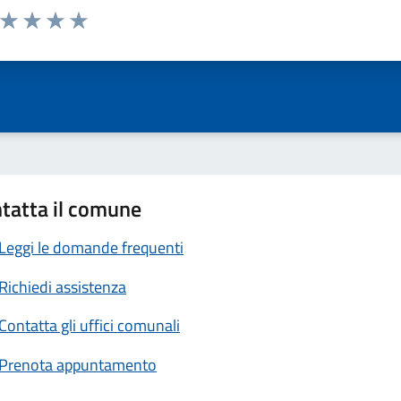
a da 1 a 5 stelle la pagina
ta 1 stelle su 5
Valuta 2 stelle su 5
Valuta 3 stelle su 5
Valuta 4 stelle su 5
Valuta 5 stelle su 5
tatta il comune
Leggi le domande frequenti
Richiedi assistenza
Contatta gli uffici comunali
Prenota appuntamento