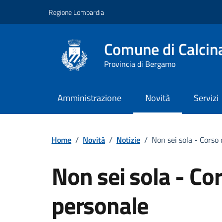
Vai ai contenuti
Vai al footer
Regione Lombardia
Comune di Calcin
Provincia di Bergamo
Amministrazione
Novità
Servizi
Home
/
Novità
/
Notizie
/
Non sei sola - Corso 
Non sei sola - Cor
personale