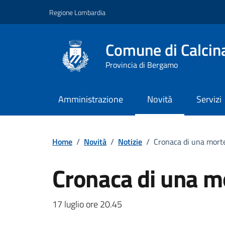
Vai ai contenuti
Vai al footer
Regione Lombardia
Comune di Calcin
Provincia di Bergamo
Amministrazione
Novità
Servizi
Home
/
Novità
/
Notizie
/
Cronaca di una mort
Cronaca di una m
Dettagli della notizi
17 luglio ore 20.45