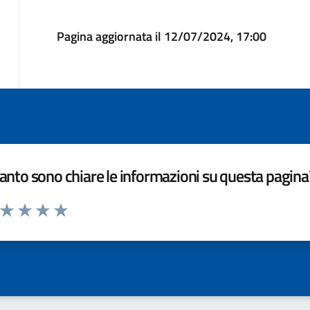
Pagina aggiornata il 12/07/2024, 17:00
nto sono chiare le informazioni su questa pagina
a da 1 a 5 stelle la pagina
ta 1 stelle su 5
Valuta 2 stelle su 5
Valuta 3 stelle su 5
Valuta 4 stelle su 5
Valuta 5 stelle su 5