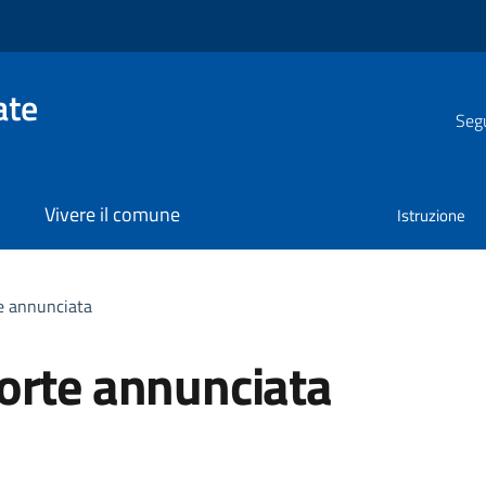
ate
Segu
Vivere il comune
Istruzione
e annunciata
orte annunciata
a