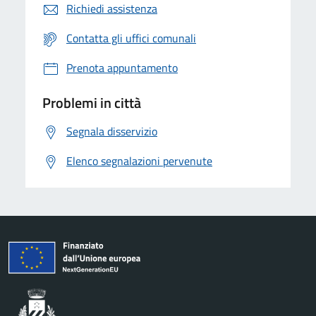
Richiedi assistenza
Contatta gli uffici comunali
Prenota appuntamento
Problemi in città
Segnala disservizio
Elenco segnalazioni pervenute