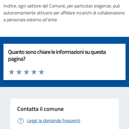
Inoltre, ogni settore del Comune, per particolari esigenze, può
autonomamente attivarsi per affidare incarichi di collaborazione
a personale esterno all'ente.
Quanto sono chiare le informazioni su questa
pagina?
Valuta da 1 a 5 stelle la pagina
Valuta 1 stelle su 5
Valuta 2 stelle su 5
Valuta 3 stelle su 5
Valuta 4 stelle su 5
Valuta 5 stelle su 5
Contatta il comune
Leggi le domande frequenti