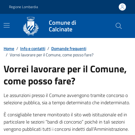
Vai ai contenuti
Vai al footer
Regione Lombardia
Comune di
Calcinate
Dettagli FAQ
Home
/
Info e contatti
/
Domande frequenti
/
Vorrei lavorare per il Comune, come posso fare?
Vorrei lavorare per il Comune,
come posso fare?
Le assunzioni presso il Comune avvengono tramite concorso o
selezione pubblica, sia a tempo determinato che indeterminato.
È consigliabile tenere monitorato il sito web istituzionale ed in
particolare le sezioni “bandi di concorso” poiché in tali sezioni
vengono pubblicati tutti i concorsi indetti dall'Amministrazione.