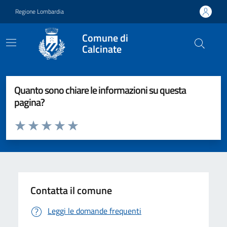
Vai ai contenuti
Vai al footer
Regione Lombardia
Comune di
Calcinate
Quanto sono chiare le informazioni su questa
pagina?
Valuta da 1 a 5 stelle la pagina
Valuta 1 stelle su 5
Valuta 2 stelle su 5
Valuta 3 stelle su 5
Valuta 4 stelle su 5
Valuta 5 stelle su 5
Contatta il comune
Leggi le domande frequenti