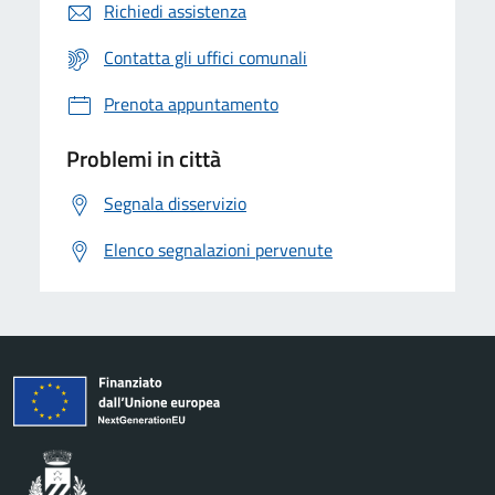
Richiedi assistenza
Contatta gli uffici comunali
Prenota appuntamento
Problemi in città
Segnala disservizio
Elenco segnalazioni pervenute