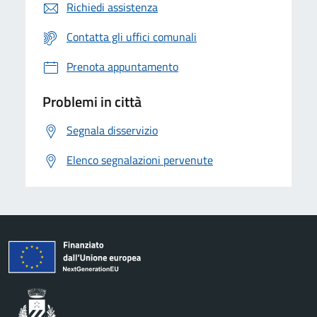
Richiedi assistenza
Contatta gli uffici comunali
Prenota appuntamento
Problemi in città
Segnala disservizio
Elenco segnalazioni pervenute