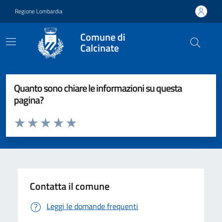
Vai ai contenuti
Vai al footer
Regione Lombardia
Comune di
Calcinate
Quanto sono chiare le informazioni su questa
pagina?
Valuta da 1 a 5 stelle la pagina
Valuta 1 stelle su 5
Valuta 2 stelle su 5
Valuta 3 stelle su 5
Valuta 4 stelle su 5
Valuta 5 stelle su 5
Contatta il comune
Leggi le domande frequenti