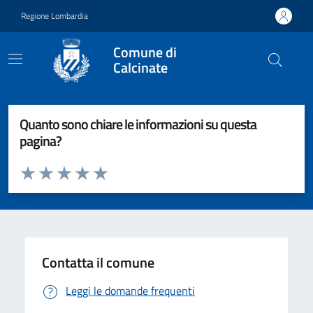
Vai ai contenuti
Vai al footer
Regione Lombardia
Comune di
Calcinate
Quanto sono chiare le informazioni su questa
pagina?
Valuta da 1 a 5 stelle la pagina
Valuta 1 stelle su 5
Valuta 2 stelle su 5
Valuta 3 stelle su 5
Valuta 4 stelle su 5
Valuta 5 stelle su 5
Contatta il comune
Leggi le domande frequenti