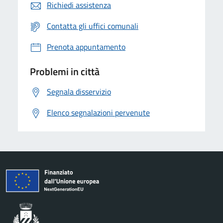
Richiedi assistenza
Contatta gli uffici comunali
Prenota appuntamento
Problemi in città
Segnala disservizio
Elenco segnalazioni pervenute