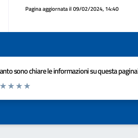
Pagina aggiornata il 09/02/2024, 14:40
nto sono chiare le informazioni su questa pagina
a da 1 a 5 stelle la pagina
ta 1 stelle su 5
Valuta 2 stelle su 5
Valuta 3 stelle su 5
Valuta 4 stelle su 5
Valuta 5 stelle su 5