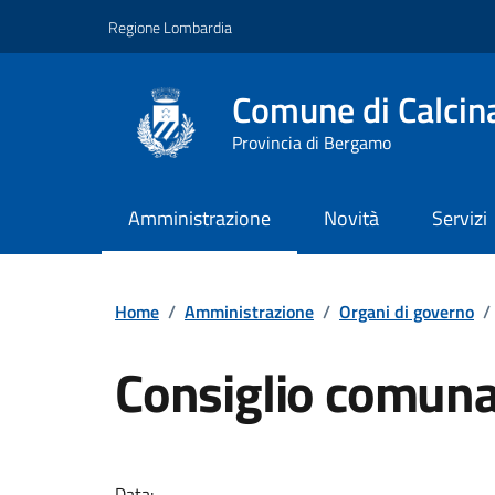
Vai ai contenuti
Vai al footer
Regione Lombardia
Comune di Calcin
Provincia di Bergamo
Amministrazione
Novità
Servizi
Home
/
Amministrazione
/
Organi di governo
/
Consiglio comun
Data: