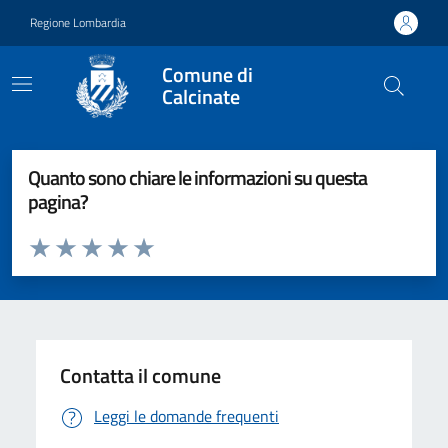
Vai ai contenuti
Vai al footer
Regione Lombardia
Comune di
Calcinate
Quanto sono chiare le informazioni su questa
pagina?
Valuta da 1 a 5 stelle la pagina
Valuta 1 stelle su 5
Valuta 2 stelle su 5
Valuta 3 stelle su 5
Valuta 4 stelle su 5
Valuta 5 stelle su 5
Contatta il comune
Leggi le domande frequenti