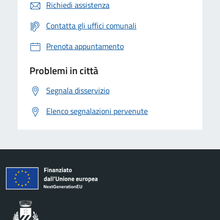
Richiedi assistenza
Contatta gli uffici comunali
Prenota appuntamento
Problemi in città
Segnala disservizio
Elenco segnalazioni pervenute