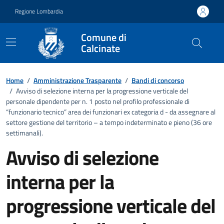
Vai ai contenuti
Vai al footer
Regione Lombardia
Comune di
Calcinate
Dettagli dell'ufficio
Home
/
Amministrazione Trasparente
/
Bandi di concorso
/
Avviso di selezione interna per la progressione verticale del
personale dipendente per n. 1 posto nel profilo professionale di
“funzionario tecnico” area dei funzionari ex categoria d - da assegnare al
settore gestione del territorio – a tempo indeterminato e pieno (36 ore
settimanali).
Avviso di selezione
interna per la
progressione verticale del